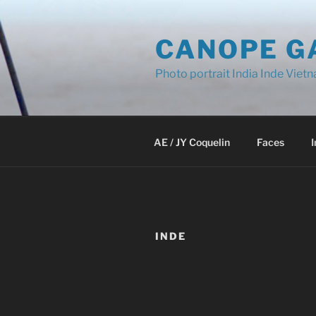
Aller
au
CANOPE G
contenu
principal
Photo portrait India Inde V
AE / JY Coquelin
Faces
I
INDE