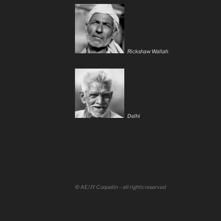
Rickshaw Wallah
Delhi
© AE/JY Coquelin – all rights reserved